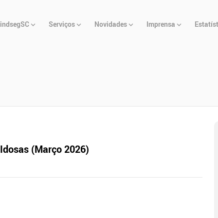
u
indsegSC
Serviços
Novidades
Imprensa
Estatís
cipal
 Idosas (Março 2026)