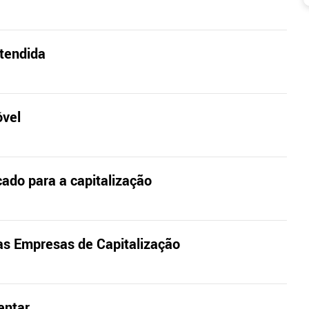
stendida
óvel
cado para a capitalização
as Empresas de Capitalização
entar