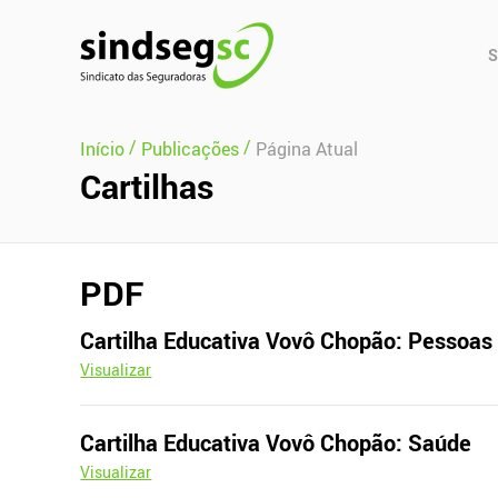
Pular Navegação (s)
Men
S
Prin
/
/
Início
Publicações
Página Atual
Cartilhas
PDF
Cartilha Educativa Vovô Chopão: Pessoas
Visualizar
Cartilha Educativa Vovô Chopão: Saúde
Visualizar