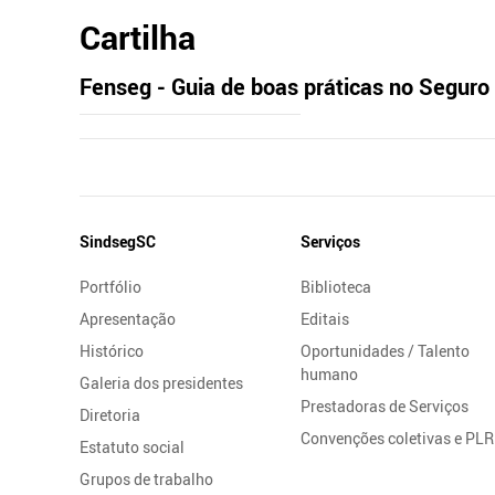
Cartilha
Fenseg - Guia de boas práticas no Segur
Mapa
SindsegSC
Serviços
do
Portfólio
Biblioteca
Site
Apresentação
Editais
Histórico
Oportunidades / Talento
humano
Galeria dos presidentes
Prestadoras de Serviços
Diretoria
Convenções coletivas e PLR
Estatuto social
Grupos de trabalho