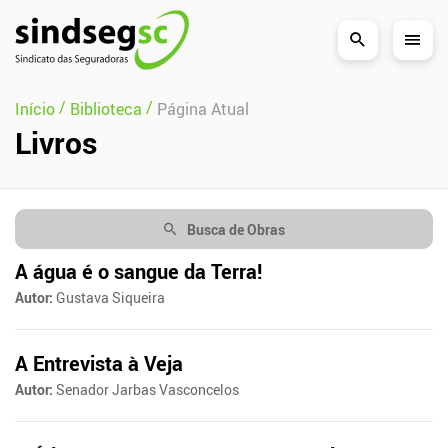
Pular Navegação (s)
/
/
Início
Biblioteca
Página Atual
Livros
Busca de Obras
A água é o sangue da Terra!
Autor:
Gustava Siqueira
A Entrevista à Veja
Autor:
Senador Jarbas Vasconcelos