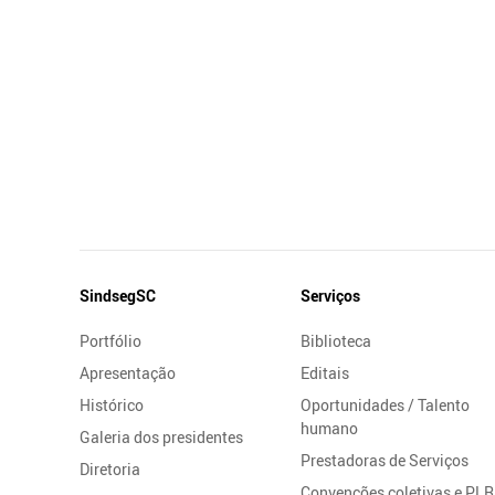
Mapa
SindsegSC
Serviços
do
Portfólio
Biblioteca
Site
Apresentação
Editais
Histórico
Oportunidades / Talento
humano
Galeria dos presidentes
Prestadoras de Serviços
Diretoria
Convenções coletivas e PLR