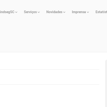
u
indsegSC
Serviços
Novidades
Imprensa
Estatís
cipal