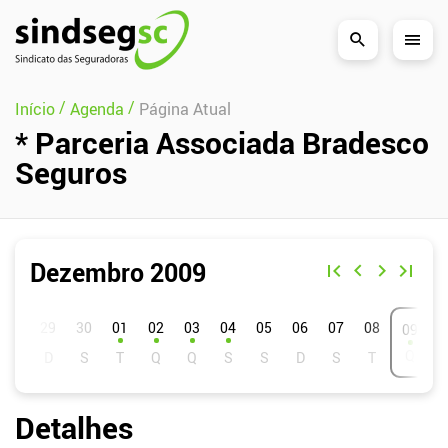
Pular Navegação (s)
/
/
Início
Agenda
Página Atual
* Parceria Associada Bradesco
Seguros
Dezembro 2009
D
S
T
Q
Q
S
S
01
02
03
04
05
06
07
08
09
Detalhes