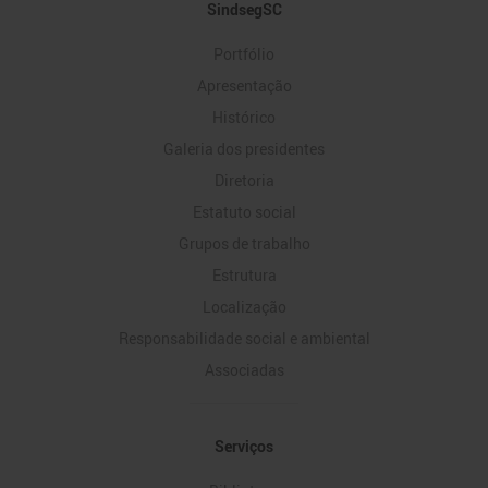
Mapa
SindsegSC
do
Portfólio
Site
Apresentação
Histórico
Galeria dos presidentes
Diretoria
Estatuto social
Grupos de trabalho
Estrutura
Localização
Responsabilidade social e ambiental
Associadas
Serviços