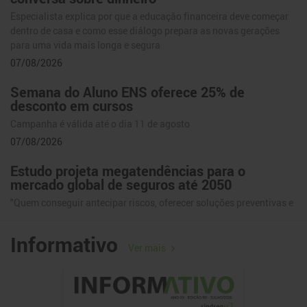
Especialista explica por que a educação financeira deve começar
dentro de casa e como esse diálogo prepara as novas gerações
para uma vida mais longa e segura
07/08/2026
Semana do Aluno ENS oferece 25% de
desconto em cursos
Campanha é válida até o dia 11 de agosto
07/08/2026
Estudo projeta megatendências para o
mercado global de seguros até 2050
"Quem conseguir antecipar riscos, oferecer soluções preventivas e
gerar valor antes do sinistro ocupará posição de liderança no novo
cenário do setor", afirma Ana Paula Schmeiske, presidente da CIM
Informativo
da CNseg.
Ver mais
07/08/2026
Ciência, seguro e dados entram no centro do
debate sobre riscos climáticos no Brasil