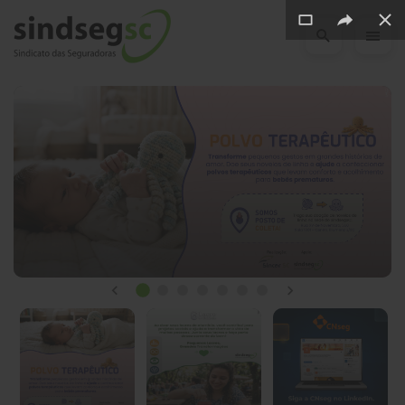
Pular Navegação (s)
Novidades
do
SindsegSC