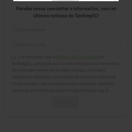
Newsletter
Receba nossa newsletter e informativo, com as
últimas notícias do SindsegSC!
Li e concordo com a
Política de Privacidade
da
SindsegSC, que pode usar as informações aqui fornecidas
por mim para entrar em contato comigo, via e-mail,
telefone ou whatsapp, para ações de natureza comercial.
Posso revogar meu consentimento a qualquer momento
enviando um e-mail para gerencia@sindsegsc.org.br.