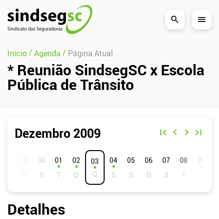
Pular Navegação (s)
/
/
Início
Agenda
Página Atual
* Reunião SindsegSC x Escola
Pública de Trânsito
Dezembro 2009
D
S
T
Q
Q
S
S
01
02
04
05
06
07
08
09
03
Detalhes