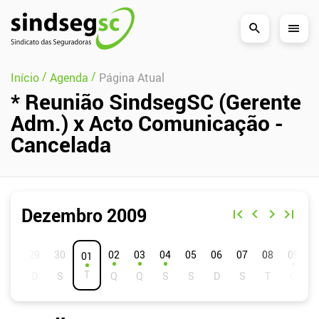
Pular Navegação (s)
/
/
Início
Agenda
Página Atual
* Reunião SindsegSC (Gerente
Adm.) x Acto Comunicação -
Cancelada
Dezembro 2009
D
S
T
Q
Q
S
S
02
03
04
05
06
07
08
09
01