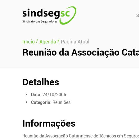
Pular Navegação (s)
Men
S
Prin
/
/
Início
Agenda
Página Atual
Reunião da Associação Cat
Detalhes
Data:
24/10/2006
Categoria:
Reuniões
Informações
Reunião da Associação Catarinense de Técnicos em Seguro