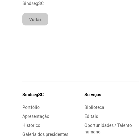
SindsegSC
Voltar
Mapa
SindsegSC
Serviços
do
Portfólio
Biblioteca
Site
Apresentação
Editais
Histórico
Oportunidades / Talento
humano
Galeria dos presidentes