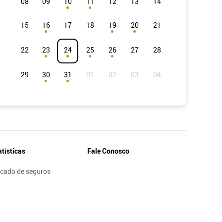
08
09
10
11
12
13
14
15
16
17
18
19
20
21
22
23
24
25
26
27
28
29
30
31
atísticas
Fale Conosco
cado de seguros