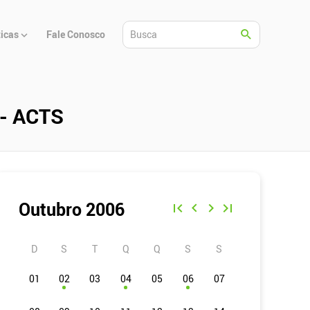
ticas
Fale Conosco
 - ACTS
Outubro 2006
D
S
T
Q
Q
S
S
01
02
03
04
05
06
07