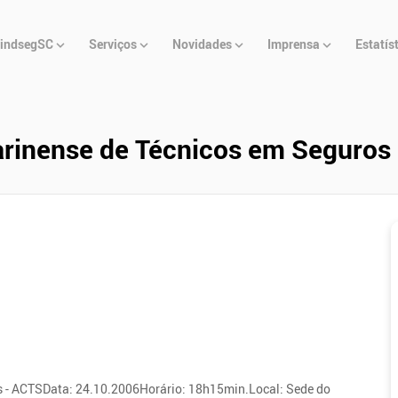
u
indsegSC
Serviços
Novidades
Imprensa
Estatís
cipal
arinense de Técnicos em Seguros
s - ACTSData: 24.10.2006Horário: 18h15min.Local: Sede do