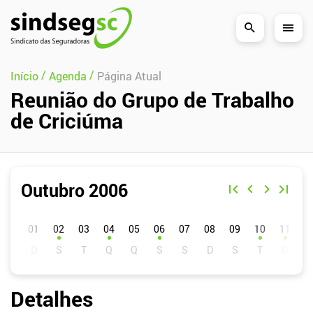
Pular Navegação (s)
/
/
Início
Agenda
Página Atual
Reunião do Grupo de Trabalho
de Criciúma
Outubro 2006
D
S
T
Q
Q
S
S
01
02
03
04
05
06
07
08
09
10
11
1
Detalhes