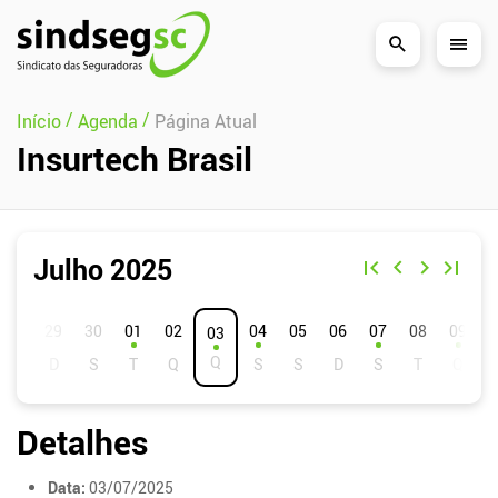
Pular Navegação (s)
/
/
Início
Agenda
Página Atual
Insurtech Brasil
Julho 2025
D
S
T
Q
Q
S
S
01
02
04
05
06
07
08
09
03
Detalhes
Data:
03/07/2025