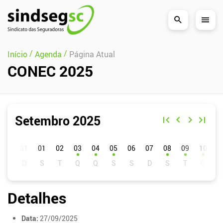
Pular Navegação (s)
/
/
Início
Agenda
Página Atual
CONEC 2025
Setembro 2025
D
S
T
Q
Q
S
S
01
02
03
04
05
06
07
08
09
10
1
Detalhes
Data:
27/09/2025