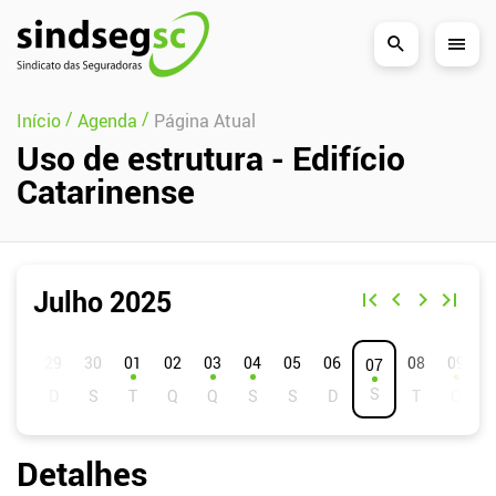
Pular Navegação (s)
/
/
Início
Agenda
Página Atual
Uso de estrutura - Edifício
Catarinense
Julho 2025
D
S
T
Q
Q
S
S
01
02
03
04
05
06
08
09
07
Detalhes