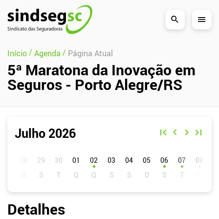
Pular Navegação (s)
/
/
Início
Agenda
Página Atual
5ª Maratona da Inovação em
Seguros - Porto Alegre/RS
Julho 2026
D
S
T
Q
Q
S
S
01
02
03
04
05
06
07
08
0
Detalhes