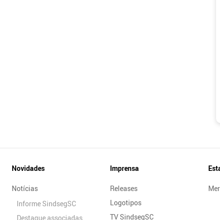
Novidades
Imprensa
Est
Notícias
Releases
Mer
Logotipos
Informe SindsegSC
TV SindsegSC
Destaque associadas