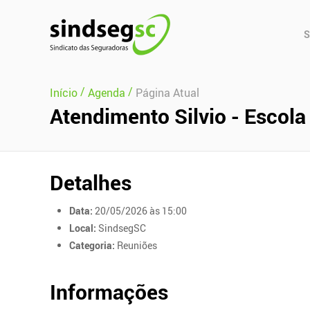
Pular Navegação (s)
Men
S
Prin
/
/
Início
Agenda
Página Atual
Atendimento Silvio - Escola
Detalhes
Data:
20/05/2026 às 15:00
Local:
SindsegSC
Categoria:
Reuniões
Informações