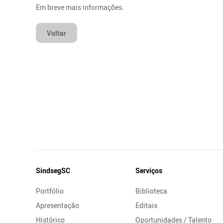
Em breve mais informações.
Voltar
Mapa
SindsegSC
Serviços
do
Portfólio
Biblioteca
Site
Apresentação
Editais
Histórico
Oportunidades / Talento