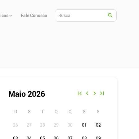
ticas
Fale Conosco
Maio 2026
D
S
T
Q
Q
S
S
01
02
03
04
05
06
07
08
09