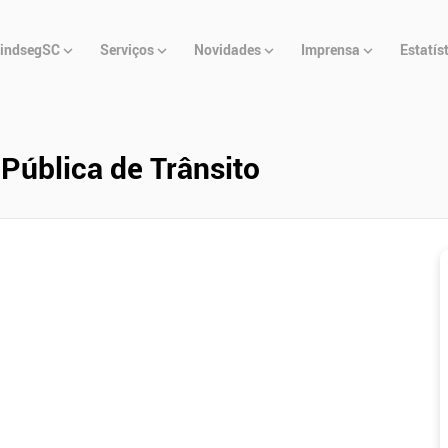
u
indsegSC
Serviços
Novidades
Imprensa
Estatís
cipal
 Pública de Trânsito