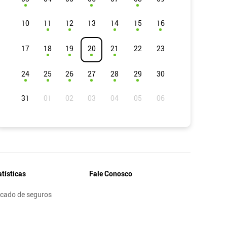
10
11
12
13
14
15
16
17
18
19
20
21
22
23
24
25
26
27
28
29
30
31
atísticas
Fale Conosco
cado de seguros