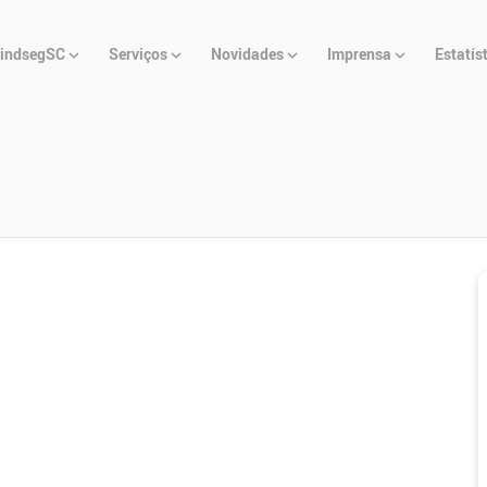
u
indsegSC
Serviços
Novidades
Imprensa
Estatís
cipal