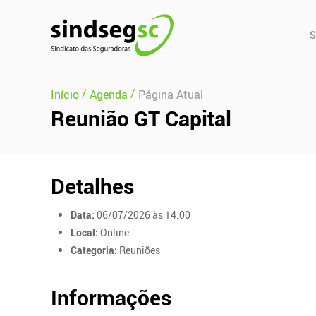
Pular Navegação (s)
Men
S
Prin
/
/
Início
Agenda
Página Atual
Reunião GT Capital
Detalhes
Data:
06/07/2026 às 14:00
Local:
Online
Categoria:
Reuniões
Informações