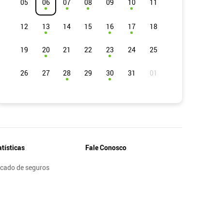
05
06
07
08
09
10
11
12
13
14
15
16
17
18
19
20
21
22
23
24
25
26
27
28
29
30
31
atísticas
Fale Conosco
cado de seguros