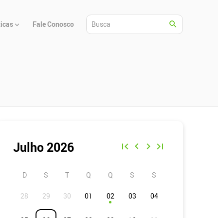
ticas
Fale Conosco
Julho 2026
D
S
T
Q
Q
S
S
01
02
03
04