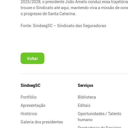
2025/2028, o presidente João Amato conduz essa trajetória
trouxe o Sindicato até aqui, mantendo viva a missão de con
o progresso de Santa Catarina.
Fonte: SindsegSC – Sindicato das Seguradoras
Voltar
Mapa
SindsegSC
Serviços
do
Portfólio
Biblioteca
Site
Apresentação
Editais
Histórico
Oportunidades / Talento
humano
Galeria dos presidentes
Prestadoras de Serviços