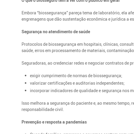
O que o biosseguro tem a ver com o público em geral
Embora “biossegurança” pareça tema de laboratório, ela afe
engrenagens que dão sustentação econômica e jurídica a es
Segurança no atendimento de saúde
Protocolos de biossegurança em hospitais, clínicas, consul
saúde, erros em processamento de materiais, contaminação 
Seguradoras, ao credenciar redes e negociar contratos de p
exigir cumprimento de normas de biossegurança;
valorizar certificações e auditorias independentes;
incorporar indicadores de qualidade e segurança nos 
Isso melhora a segurança do paciente e, ao mesmo tempo, re
responsabilidade civil.
Prevenção e resposta a pandemias