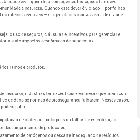
sabilidade civil: quem lida com agentes biológicos tem dever
comunidade e natureza. Quando esse dever é violado – por falhas
ou infeções evitáveis – surgem danos muitas vezes de grande
eja, o uso de seguros, cláusulas e incentivos para gerenciar e
oratoriais até impactos econômicos de pandemias.
ários ramos e produtos:
s de pesquisa, indústrias farmacêuticas e empresas que lidam com
tivo de dano se normas de biossegurança falharem. Nesses casos,
l podem cobrir:
ipulação de materiais biológicos ou falhas de esterilização;
por descumprimento de protocolos;
azamento de patógenos ou descarte inadequado de resíduos.