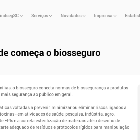
u
indsegSC
Serviços
Novidades
Imprensa
Estatís
cipal
nde começa o biosseguro
amílias, o biosseguro conecta normas de biossegurança a produtos
r mais segurança ao público em geral.
ticas voltadas a prevenir, minimizar ou eliminar riscos ligados a
 toxinas - em atividades de saúde, pesquisa, indústria, agro,
e EPIs e a correta esterilização de materiais até o desenho de
carte adequado de resíduos e protocolos rígidos para manipulação