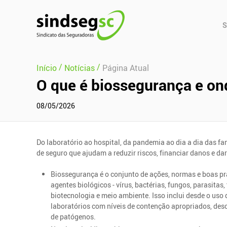
Pular Navegação (s)
Men
S
Prin
/
/
Início
Notícias
Página Atual
O que é biossegurança e o
08/05/2026
Do laboratório ao hospital, da pandemia ao dia a dia das f
de seguro que ajudam a reduzir riscos, financiar danos e da
Biossegurança é o conjunto de ações, normas e boas prá
agentes biológicos - vírus, bactérias, fungos, parasitas,
biotecnologia e meio ambiente. Isso inclui desde o uso d
laboratórios com níveis de contenção apropriados, des
de patógenos.