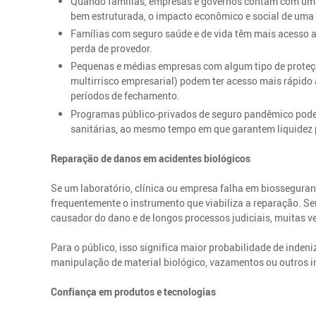
Quando famílias, empresas e governos contam com uma r
bem estruturada, o impacto econômico e social de uma
Famílias com seguro saúde e de vida têm mais acesso a
perda de provedor.
Pequenas e médias empresas com algum tipo de proteç
multirrisco empresarial) podem ter acesso mais rápid
períodos de fechamento.
Programas público‑privados de seguro pandêmico podem
sanitárias, ao mesmo tempo em que garantem liquidez p
Reparação de danos em acidentes biológicos
Se um laboratório, clínica ou empresa falha em biosseguranç
frequentemente o instrumento que viabiliza a reparação. S
causador do dano e de longos processos judiciais, muitas v
Para o público, isso significa maior probabilidade de inde
manipulação de material biológico, vazamentos ou outros in
Confiança em produtos e tecnologias