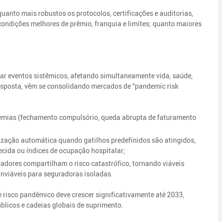
quanto mais robustos os protocolos, certificações e auditorias,
condições melhores de prêmio, franquia e limites; quanto maiores
ar eventos sistêmicos, afetando simultaneamente vida, saúde,
esposta, vêm se consolidando mercados de “pandemic risk
demias (fechamento compulsório, queda abrupta de faturamento
ização automática quando gatilhos predefinidos são atingidos,
cida ou índices de ocupação hospitalar;
dores compartilham o risco catastrófico, tornando viáveis
nviáveis para seguradoras isoladas.
 risco pandêmico deve crescer significativamente até 2033,
licos e cadeias globais de suprimento.