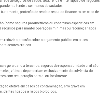
ede de seguros de saúde, vida, renda e interrupção de negócios
 pandemia tende a ser menos devastador.
 tratamento, proteção de renda e respaldo financeiro em caso de
ão (como seguros paramétricos ou coberturas específicas em
o a recursos para manter operações mínimas ou recomeçar após
 reduzir a pressão sobre o orçamento público em crises
ara setores críticos.
a e gera dano a terceiros, seguros de responsabilidade civil são
em eles, vítimas dependeriam exclusivamente da solvência do
ezes com recuperação parcial ou inexistente.
nização efetiva em casos de contaminação, erro grave em
cidentes ligados a riscos biológicos.