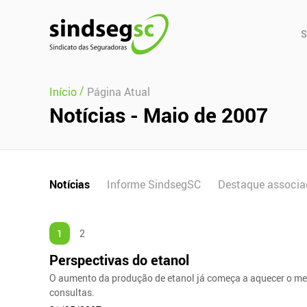
Pular Navegação (s)
Men
S
Prin
/
Início
Página Atual
Notícias - Maio de 2007
Notícias
Informe SindsegSC
Destaque associa
1
2
Perspectivas do etanol
O aumento da produção de etanol já começa a aquecer o mer
consultas.