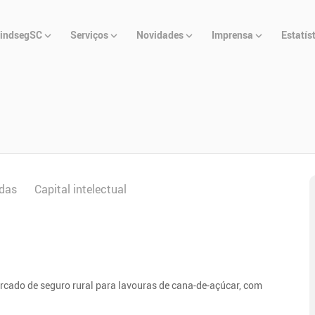
u
indsegSC
Serviços
Novidades
Imprensa
Estatís
cipal
das
Capital intelectual
cado de seguro rural para lavouras de cana-de-açúcar, com