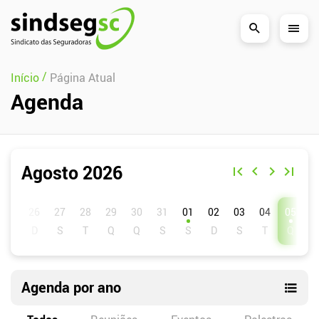
Pular Navegação (s)
/
Início
Página Atual
Agenda
Agosto 2026
D
S
T
Q
Q
S
S
01
02
03
04
05
0
Agenda por ano