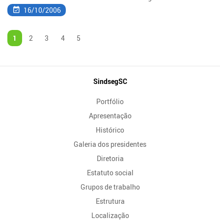
16/10/2006
1
2
3
4
5
Mapa
SindsegSC
do
Portfólio
Site
Apresentação
Histórico
Galeria dos presidentes
Diretoria
Estatuto social
Grupos de trabalho
Estrutura
Localização