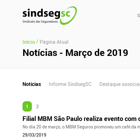
Pular Navegação (s)
Men
S
Prin
/
Início
Página Atual
Notícias - Março de 2019
Notícias
Informe SindsegSC
Destaque associa
1
2
Filial MBM São Paulo realiza evento com 
No dia 20 de março, o MBM Seguros promoveu um café da ma
29/03/2019