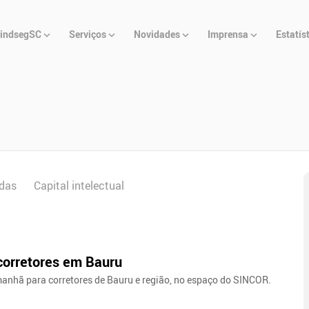
u
indsegSC
Serviços
Novidades
Imprensa
Estatís
cipal
das
Capital intelectual
corretores em Bauru
nhã para corretores de Bauru e região, no espaço do SINCOR.