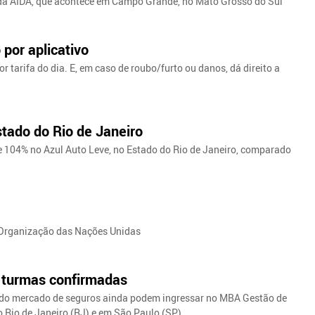
 da AIDA, que acontece em Campo Grande, no Mato Grosso do Sul
 por aplicativo
 tarifa do dia. E, em caso de roubo/furto ou danos, dá direito a
tado do Rio de Janeiro
 104% no Azul Auto Leve, no Estado do Rio de Janeiro, comparado
a Organização das Nações Unidas
 turmas confirmadas
 do mercado de seguros ainda podem ingressar no MBA Gestão de
 Rio de Janeiro (RJ) e em São Paulo (SP).