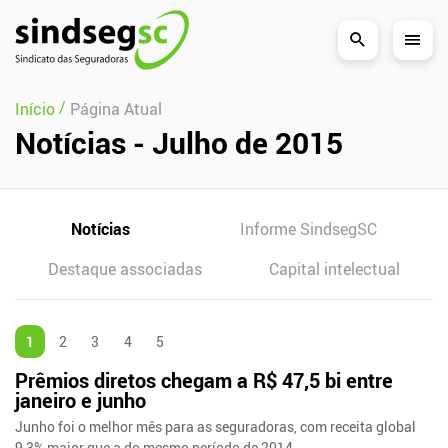
Pular Navegação (s)
/
Início
Página Atual
Notícias - Julho de 2015
Notícias
Informe SindsegSC
Destaque associadas
Capital intelectual
1
2
3
4
5
Prêmios diretos chegam a R$ 47,5 bi entre
janeiro e junho
Junho foi o melhor mês para as seguradoras, com receita global
9,3% maior que a do mesmo período de 2014