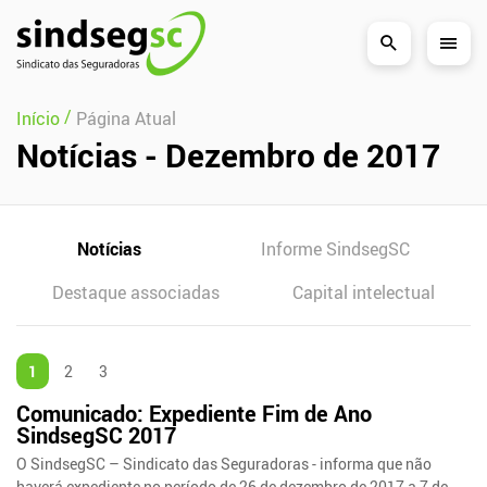
Pular Navegação (s)
/
Início
Página Atual
Notícias - Dezembro de 2017
Notícias
Informe SindsegSC
Destaque associadas
Capital intelectual
1
2
3
Comunicado: Expediente Fim de Ano
SindsegSC 2017
O SindsegSC – Sindicato das Seguradoras - informa que não
haverá expediente no período de 26 de dezembro de 2017 a 7 de