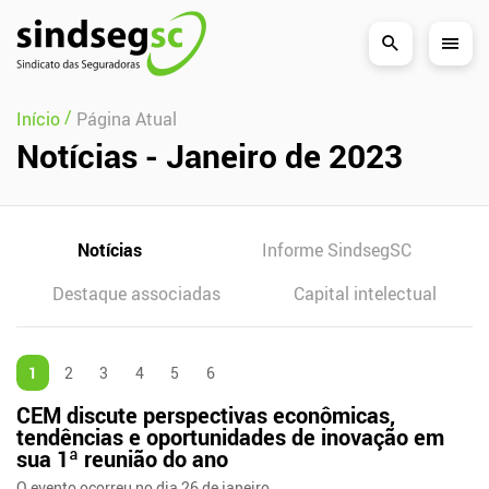
Pular Navegação (s)
/
Início
Página Atual
Notícias - Janeiro de 2023
Notícias
Informe SindsegSC
Destaque associadas
Capital intelectual
1
2
3
4
5
6
CEM discute perspectivas econômicas,
tendências e oportunidades de inovação em
sua 1ª reunião do ano
O evento ocorreu no dia 26 de janeiro