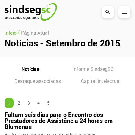
Pular Navegação (s)
/
Início
Página Atual
Notícias - Setembro de 2015
Notícias
Informe SindsegSC
Destaque associadas
Capital intelectual
1
2
3
4
5
Faltam seis dias para o Encontro dos
Prestadores de Assistência 24 horas em
Blumenau
Realize sua inscrição para um dos horários aqui!