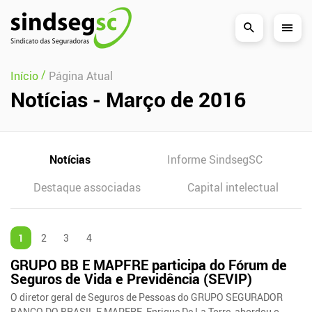
Pular Navegação (s)
/
Início
Página Atual
Notícias - Março de 2016
Notícias
Informe SindsegSC
Destaque associadas
Capital intelectual
1
2
3
4
GRUPO BB E MAPFRE participa do Fórum de
Seguros de Vida e Previdência (SEVIP)
O diretor geral de Seguros de Pessoas do GRUPO SEGURADOR
BANCO DO BRASIL E MAPFRE, Enrique De La Torre, abordou o