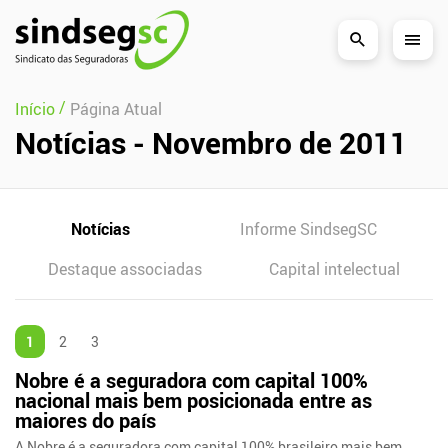
Pular Navegação (s)
/
Início
Página Atual
Notícias - Novembro de 2011
Notícias
Informe SindsegSC
Destaque associadas
Capital intelectual
1
2
3
Nobre é a seguradora com capital 100%
nacional mais bem posicionada entre as
maiores do país
A Nobre é a seguradora com capital 100% brasileiro mais bem